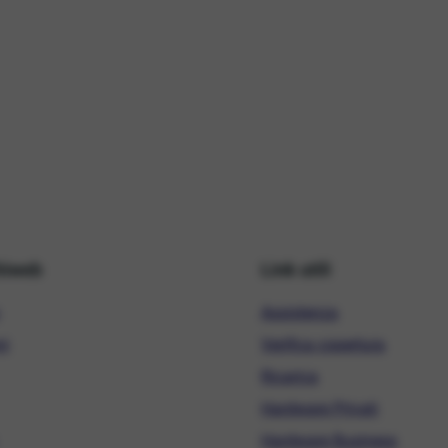
hiweb
Link utili
Assistenza
ni
Verifica copertura
Ricarica
Hardware Privati
Hardware Business