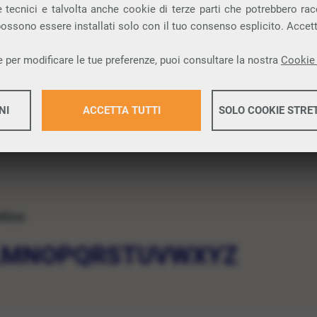
 tecnici e talvolta anche cookie di terze parti che potrebbero racco
 possono essere installati solo con il tuo consenso esplicito. Accet
 per modificare le tue preferenze, puoi consultare la nostra
Cookie 
NI
ACCETTA TUTTI
SOLO COOKIE STRE
Maggiori 
etico
Maggiori 
L
M
N
O
P
Q
R
S
T
U
V
W
X
Y
Z