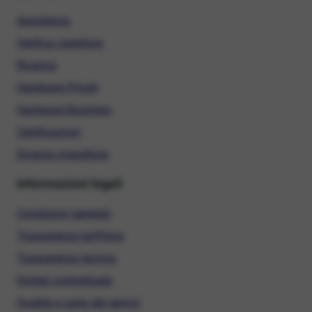
Assistenza
Verifica copertura
Ricarica
Hardware Privati
Hardware Business
Certificazioni
Diventa rivenditore
Informazioni legali
Condizioni generali
Trasparenza tariffaria
Trasparenza tecnica
Sintesi contrattuale
Qualità e carta dei servizi