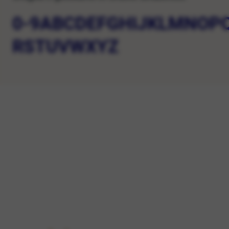
0-9
A
B
C
D
E
F
G
H
I
J
K
L
M
N
O
P
R
S
T
U
V
W
X
Y
Z