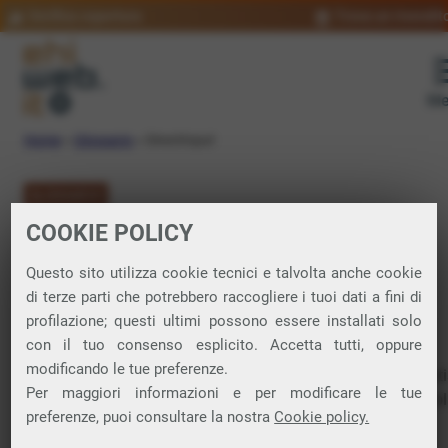
Verifica copertura
Trova un rivendit
Me
Home
»
Glossario
»
DirectInput
GLOSSARIO
COOKIE POLICY
DirectInput:
Questo sito utilizza cookie tecnici e talvolta anche cookie
significato
di terze parti che potrebbero raccogliere i tuoi dati a fini di
profilazione; questi ultimi possono essere installati solo
con il tuo consenso esplicito. Accetta tutti, oppure
modificando le tue preferenze.
DirectInput è una componente di Microsoft
DirectX
che gest
Per maggiori informazioni e per modificare le tue
l’input da periferiche come tastiere, mouse, joystick e control
preferenze, puoi consultare la nostra
Cookie policy.
di gioco in ambiente
Windows
. Fornisce un’
interfaccia
per
accedere in modo efficiente e diretto ai dati provenienti da