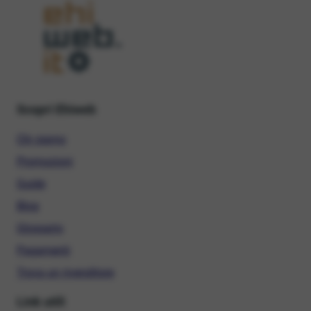
Scopri Ehiweb
Chi siamo
Promozioni
Guide
Blog
Glossario
Pagamenti
Trova un rivenditore
Link utili