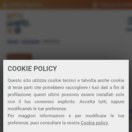
Verifica copertura
Trova un rivendit
Me
Home
»
Glossario
»
Directory
GLOSSARIO
COOKIE POLICY
Directory:
Questo sito utilizza cookie tecnici e talvolta anche cookie
significato
di terze parti che potrebbero raccogliere i tuoi dati a fini di
profilazione; questi ultimi possono essere installati solo
con il tuo consenso esplicito. Accetta tutti, oppure
modificando le tue preferenze.
Sezione di un
hard disk
o di un’altra unità di
memoria di ma
Per maggiori informazioni e per modificare le tue
che contiene file e altre directory, chiamate anche sub-directo
preferenze, puoi consultare la nostra
Cookie policy.
Funziona come un contenitore organizzato per i dati,
permettendo di strutturare le informazioni gerarchicamente.