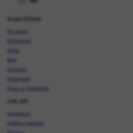
Scopri Ehiweb
Chi siamo
Promozioni
Guide
Blog
Glossario
Pagamenti
Trova un rivenditore
Link utili
Assistenza
Verifica copertura
Ricarica