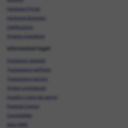
Hardware Privati
Hardware Business
Certificazioni
Diventa rivenditore
Informazioni legali
Condizioni generali
Trasparenza tariffaria
Trasparenza tecnica
Sintesi contrattuale
Qualità e carta dei servizi
Parental Control
ConciliaWeb
Alias SMS