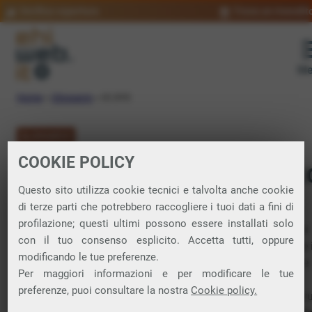
Verifica copertura
Trova un rivendit
Me
Home
»
Glossario
»
IO.SYS
GLOSSARIO
COOKIE POLICY
IO.SYS: significat
Questo sito utilizza cookie tecnici e talvolta anche cookie
di terze parti che potrebbero raccogliere i tuoi dati a fini di
profilazione; questi ultimi possono essere installati solo
File
di sistema fondamentale utilizzato nei sistemi operativi
con il tuo consenso esplicito. Accetta tutti, oppure
MS-DOS
e nelle prime versioni di
Windows
. IO.SYS contiene 
modificando le tue preferenze.
driver
di base e le routine necessarie per avviare il sistema e
Per maggiori informazioni e per modificare le tue
gestire le operazioni di
input
/output durante il processo di
preferenze, puoi consultare la nostra
Cookie policy.
avvio. Questo file è caricato all’avvio del computer e ha un r