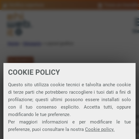
Verifica copertura
Trova un rivendit
Me
Home
»
Glossario
»
Layout grafico
GLOSSARIO
COOKIE POLICY
Layout grafico:
Questo sito utilizza cookie tecnici e talvolta anche cookie
significato
di terze parti che potrebbero raccogliere i tuoi dati a fini di
profilazione; questi ultimi possono essere installati solo
con il tuo consenso esplicito. Accetta tutti, oppure
modificando le tue preferenze.
Disposizione visiva di elementi in un design, per un documen
Per maggiori informazioni e per modificare le tue
una pagina
web
, un manifesto pubblicitario o qualsiasi altra
preferenze, puoi consultare la nostra
Cookie policy.
forma di comunicazione visiva. È un aspetto cruciale del de
grafico, che influisce su come il messaggio viene percepito e