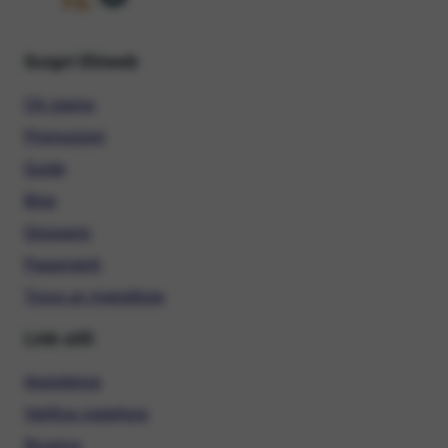
Scopri Ehiweb
Chi siamo
Promozioni
Guide
Blog
Glossario
Pagamenti
Trova un rivenditore
Link utili
Assistenza
Verifica copertura
Ricarica