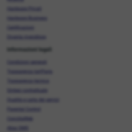
Hardware Privati
Hardware Business
Certificazioni
Diventa rivenditore
Informazioni legali
Condizioni generali
Trasparenza tariffaria
Trasparenza tecnica
Sintesi contrattuale
Qualità e carta dei servizi
Parental Control
ConciliaWeb
Alias SMS