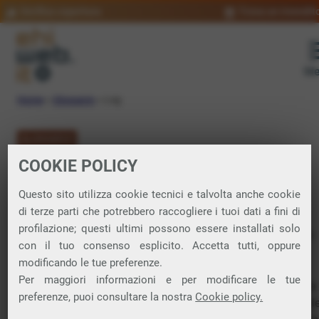
Verifica copertura
Trova un rivendit
Me
Home
»
Glossario
»
Log
GLOSSARIO
COOKIE POLICY
Log: significato
Questo sito utilizza cookie tecnici e talvolta anche cookie
di terze parti che potrebbero raccogliere i tuoi dati a fini di
profilazione; questi ultimi possono essere installati solo
Registro di eventi, operazioni o transazioni che si verificano
con il tuo consenso esplicito. Accetta tutti, oppure
all’interno di un sistema, applicazione o
rete
.
modificando le tue preferenze.
I log possono essere utilizzati per monitorare attività,
Per maggiori informazioni e per modificare le tue
diagnosticare problemi, analizzare prestazioni e garantire la
preferenze, puoi consultare la nostra
Cookie policy.
sicurezza. Un log di navigazione
web
si riferisce ai registri de