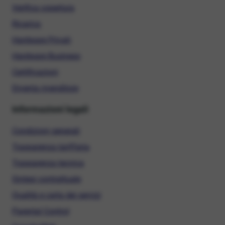
Verifica copertura
Ricarica
Hardware Privati
Hardware Business
Certificazioni
Diventa rivenditore
Informazioni legali
Condizioni generali
Trasparenza tariffaria
Trasparenza tecnica
Sintesi contrattuale
Qualità e carta dei servizi
Parental Control