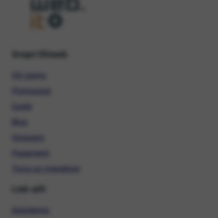
Scopri Ehiweb
Chi siamo
Promozioni
Guide
Blog
Glossario
Pagamenti
Trova un rivenditore
Link utili
Assistenza