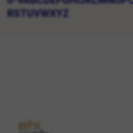
0-9
A
B
C
D
E
F
G
H
I
J
K
L
M
N
O
P
R
S
T
U
V
W
X
Y
Z