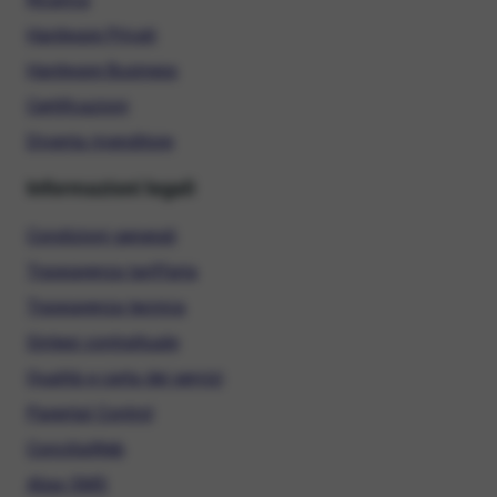
Hardware Privati
Hardware Business
Certificazioni
Diventa rivenditore
Informazioni legali
Condizioni generali
Trasparenza tariffaria
Trasparenza tecnica
Sintesi contrattuale
Qualità e carta dei servizi
Parental Control
ConciliaWeb
Alias SMS