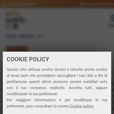
Verifica copertura
Trova un rivendit
Me
Home
»
Glossario
»
Lynx
GLOSSARIO
COOKIE POLICY
Lynx: significato
Questo sito utilizza cookie tecnici e talvolta anche cookie
di terze parti che potrebbero raccogliere i tuoi dati a fini di
profilazione; questi ultimi possono essere installati solo
Browser
web testuale, ovvero un programma che consente d
con il tuo consenso esplicito. Accetta tutti, oppure
navigare
su
Internet
senza
interfaccia
grafica. Sviluppato per
modificando le tue preferenze.
prima volta nel 1992, è uno dei browser più antichi ancora in
Per maggiori informazioni e per modificare le tue
uso. Lynx visualizza solo il testo delle pagine web e non car
preferenze, puoi consultare la nostra
Cookie policy.
immagini, video o altri contenuti multimediali, motivo per cu