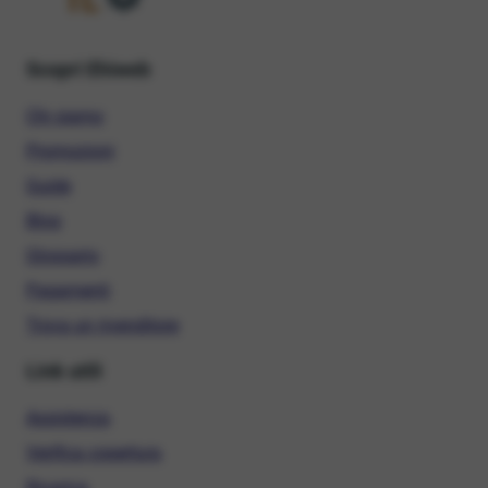
Scopri Ehiweb
Chi siamo
Promozioni
Guide
Blog
Glossario
Pagamenti
Trova un rivenditore
Link utili
Assistenza
Verifica copertura
Ricarica