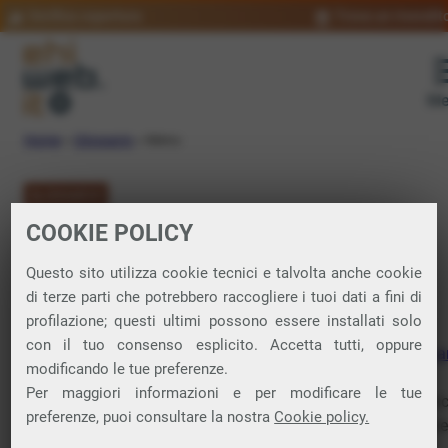
Verifica copertura
Trova un rivendit
Me
Home
»
Glossario
»
Menu
GLOSSARIO
COOKIE POLICY
Menu: significato
Questo sito utilizza cookie tecnici e talvolta anche cookie
di terze parti che potrebbero raccogliere i tuoi dati a fini di
profilazione; questi ultimi possono essere installati solo
Elemento dell’
interfaccia
utente che permette agli utenti di
con il tuo consenso esplicito. Accetta tutti, oppure
accedere a diverse funzioni, opzioni o comandi di un
softwa
modificando le tue preferenze.
di un
sistema operativo
.
Per maggiori informazioni e per modificare le tue
Tra i tipi di menu ci sono ad esempio i menu a tendina, elen
preferenze, puoi consultare la nostra
Cookie policy.
di opzioni che si apre quando si fa
clic
su una voce di un m