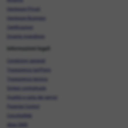
Hardware Privati
Hardware Business
Certificazioni
Diventa rivenditore
Informazioni legali
Condizioni generali
Trasparenza tariffaria
Trasparenza tecnica
Sintesi contrattuale
Qualità e carta dei servizi
Parental Control
ConciliaWeb
Alias SMS