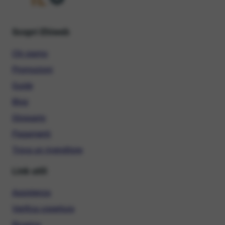
Scopri Ehiweb
Chi siamo
Promozioni
Guide
Blog
Glossario
Pagamenti
Trova un rivenditore
Link utili
Assistenza
Verifica copertura
Ricarica