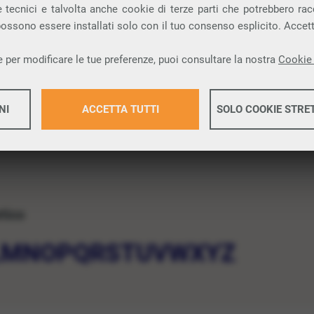
 tecnici e talvolta anche cookie di terze parti che potrebbero racco
 possono essere installati solo con il tuo consenso esplicito. Accet
 per modificare le tue preferenze, puoi consultare la nostra
Cookie 
NI
ACCETTA TUTTI
SOLO COOKIE STRE
Maggiori 
etico
Maggiori 
L
M
N
O
P
Q
R
S
T
U
V
W
X
Y
Z