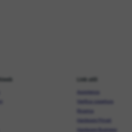
hiweb
Link utili
Assistenza
ni
Verifica copertura
Ricarica
Hardware Privati
Hardware Business