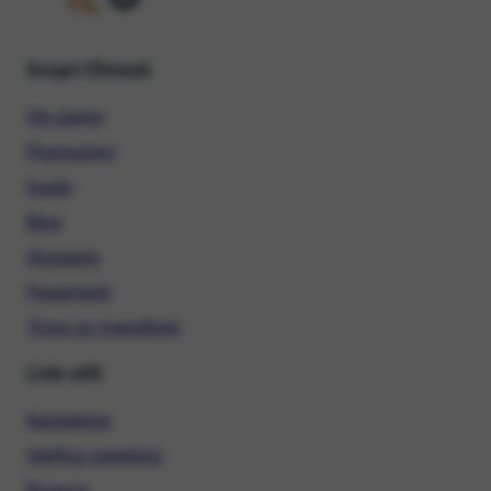
Scopri Ehiweb
Chi siamo
Promozioni
Guide
Blog
Glossario
Pagamenti
Trova un rivenditore
Link utili
Assistenza
Verifica copertura
Ricarica