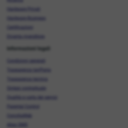
Hardware Privati
Hardware Business
Certificazioni
Diventa rivenditore
Informazioni legali
Condizioni generali
Trasparenza tariffaria
Trasparenza tecnica
Sintesi contrattuale
Qualità e carta dei servizi
Parental Control
ConciliaWeb
Alias SMS