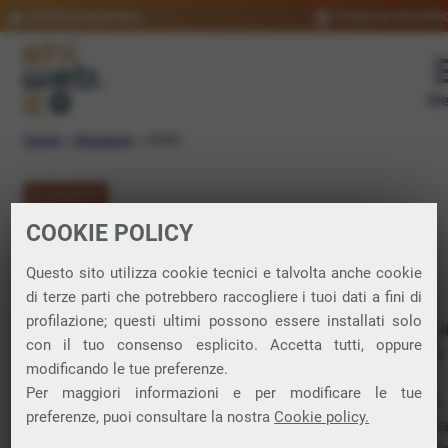
Verifica copertura
Trova un rivendit
Me
Home
»
Glossario
»
ODBC
GLOSSARIO
COOKIE POLICY
ODBC: significato
Questo sito utilizza cookie tecnici e talvolta anche cookie
di terze parti che potrebbero raccogliere i tuoi dati a fini di
profilazione; questi ultimi possono essere installati solo
Open Database Connectivity, è uno standard di
interfaccia
d
con il tuo consenso esplicito. Accetta tutti, oppure
programmazione progettato per permettere ai programmi di
modificando le tue preferenze.
accedere ai dati da diversi sistemi di gestione di
database
Per maggiori informazioni e per modificare le tue
attraverso un’interfaccia comune. In altre parole, ODBC è un
preferenze, puoi consultare la nostra
Cookie policy.
intermediario tra un’applicazione e un database e permette a