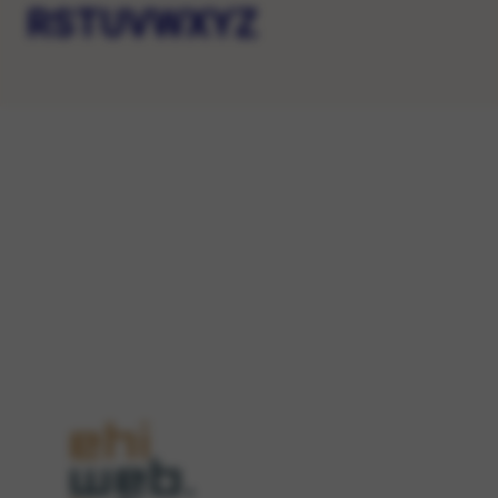
R
S
T
U
V
W
X
Y
Z