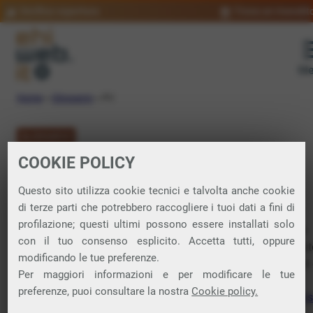
Verifica copertura
Trova un rivendit
Me
Home
»
Glossario
»
PC
GLOSSARIO
COOKIE POLICY
PC: significato
Questo sito utilizza cookie tecnici e talvolta anche cookie
di terze parti che potrebbero raccogliere i tuoi dati a fini di
profilazione; questi ultimi possono essere installati solo
Personal Computer. Tipo di computer progettato per essere
con il tuo consenso esplicito. Accetta tutti, oppure
utilizzato da una singola persona, in contrasto con i comput
modificando le tue preferenze.
più grandi e complessi destinati a gestire processi aziendali
Per maggiori informazioni e per modificare le tue
scientifici su larga scala. La sigla PC identificò il primo
preferenze, puoi consultare la nostra
Cookie policy.
personal
IBM
, che usava
floppy disk
da 5,25″, senza
hard di