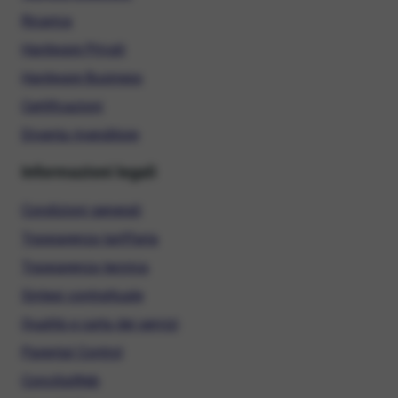
Ricarica
Hardware Privati
Hardware Business
Certificazioni
Diventa rivenditore
Informazioni legali
Condizioni generali
Trasparenza tariffaria
Trasparenza tecnica
Sintesi contrattuale
Qualità e carta dei servizi
Parental Control
ConciliaWeb