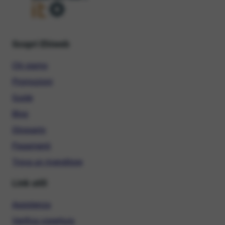
Scopri Ehiweb
Chi siamo
Promozioni
Guide
Blog
Glossario
Pagamenti
Trova un rivenditore
Link utili
Assistenza
Verifica copertura