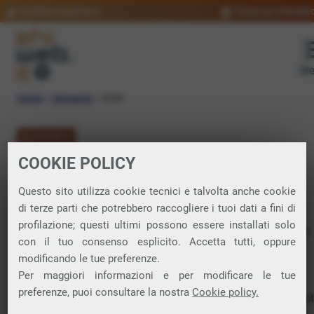
Verifica copertura
Trova un rivendit
Me
Home
»
Glossario
»
RAM
GLOSSARIO
COOKIE POLICY
RAM: significato
Questo sito utilizza cookie tecnici e talvolta anche cookie
di terze parti che potrebbero raccogliere i tuoi dati a fini di
profilazione; questi ultimi possono essere installati solo
Random Acces Memory. È la parte di memoria volatile di un
con il tuo consenso esplicito. Accetta tutti, oppure
o di un altro dispositivo elettronico per immagazzinare e
modificando le tue preferenze.
accedere rapidamente ai dati temporanei necessari per
Per maggiori informazioni e per modificare le tue
l’esecuzione di programmi e processi.
preferenze, puoi consultare la nostra
Cookie policy.
Una quantità adeguata di RAM consente al computer di gest