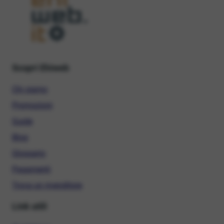
Scopri Ehiweb
Chi siamo
Promozioni
Guide
Blog
Glossario
Pagamenti
Trova un rivenditore
Link utili