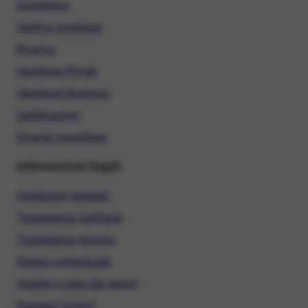
Assistenza
Verifica copertura
Ricarica
Hardware Privati
Hardware Business
Certificazioni
Diventa rivenditore
Informazioni legali
Condizioni generali
Trasparenza tariffaria
Trasparenza tecnica
Sintesi contrattuale
Qualità e carta dei servizi
Parental Control