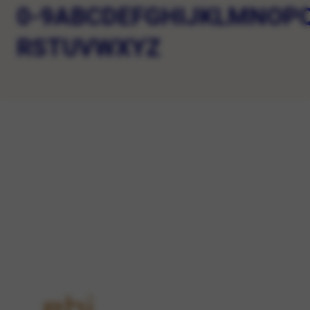
0-9
A
B
C
D
E
F
G
H
I
J
K
L
M
N
O
P
R
S
T
U
V
W
X
Y
Z