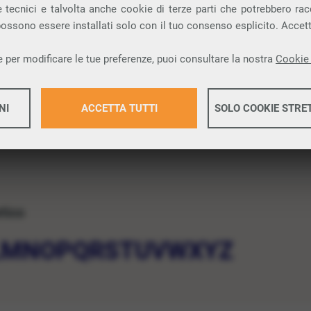
 tecnici e talvolta anche cookie di terze parti che potrebbero racco
 possono essere installati solo con il tuo consenso esplicito. Accet
 per modificare le tue preferenze, puoi consultare la nostra
Cookie 
NI
ACCETTA TUTTI
SOLO COOKIE STRE
Maggiori 
etico
Maggiori 
L
M
N
O
P
Q
R
S
T
U
V
W
X
Y
Z