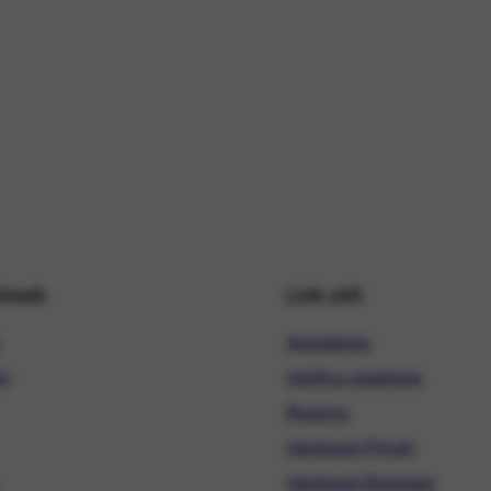
hiweb
Link utili
Assistenza
ni
Verifica copertura
Ricarica
Hardware Privati
Hardware Business