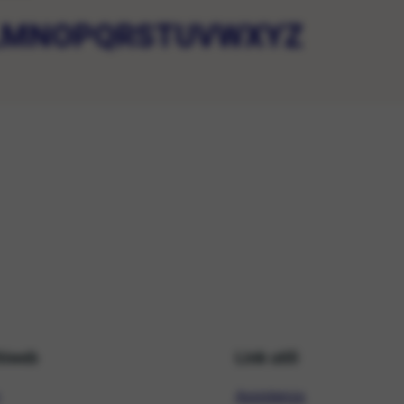
L
M
N
O
P
Q
R
S
T
U
V
W
X
Y
Z
hiweb
Link utili
Assistenza