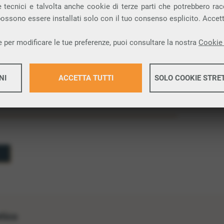
tivo prioritario quello di farsi capire.
 tecnici e talvolta anche cookie di terze parti che potrebbero racco
ante per garantire che i contenuti online siano
 possono essere installati solo con il tuo consenso esplicito. Accet
 e ottimizzati per l’esperienza dell’utente e per i
 per modificare le tue preferenze, puoi consultare la nostra
Cookie 
NI
ACCETTA TUTTI
SOLO COOKIE STRE
Maggiori 
Maggiori 
etico