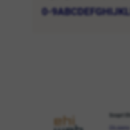
0-9
A
B
C
D
E
F
G
H
I
J
K
Scopri E
Chi siamo