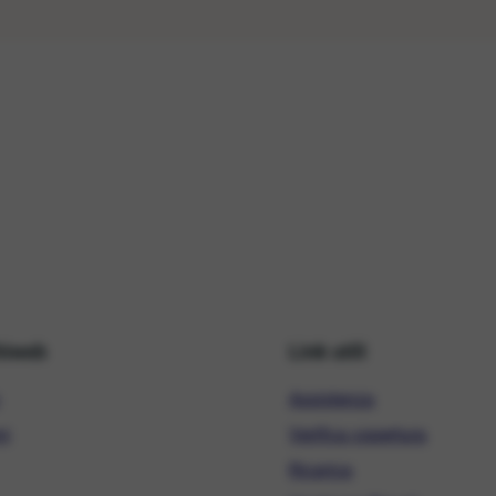
hiweb
Link utili
Assistenza
ni
Verifica copertura
Ricarica