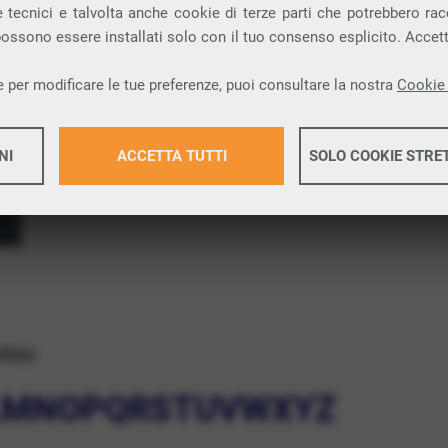
nizzazione.
 tecnici e talvolta anche cookie di terze parti che potrebbero racco
 possono essere installati solo con il tuo consenso esplicito. Accet
 per modificare le tue preferenze, puoi consultare la nostra
Cookie 
NI
ACCETTA TUTTI
SOLO COOKIE STRE
Maggiori 
Maggiori 
etico
L
M
N
O
P
Q
R
S
T
U
V
W
X
Y
Z