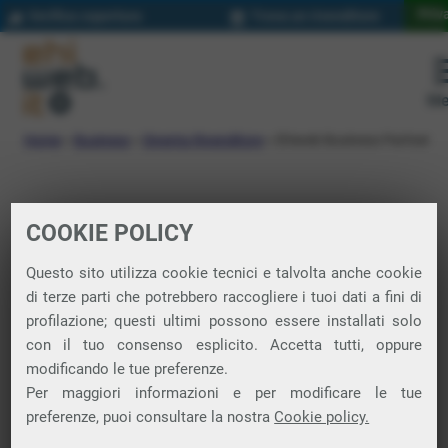
Priva
Verifica copertura
Trova un rivenditore
Me
Home
»
Business
»
Diventa Rivenditore
»
Ehiweb Business Partner
COOKIE POLICY
Ehiweb Business
Questo sito utilizza cookie tecnici e talvolta anche cookie
Partner
di terze parti che potrebbero raccogliere i tuoi dati a fini di
profilazione; questi ultimi possono essere installati solo
con il tuo consenso esplicito. Accetta tutti, oppure
Diventa Business Partner di Ehiweb, rivendi i nostri
modificando le tue preferenze.
prodotti e servizi ai tuoi clienti e aumenta i tuoi
Per maggiori informazioni e per modificare le tue
guadagni: è semplice e senza alcun investimento
preferenze, puoi consultare la nostra
Cookie policy.
iniziale.