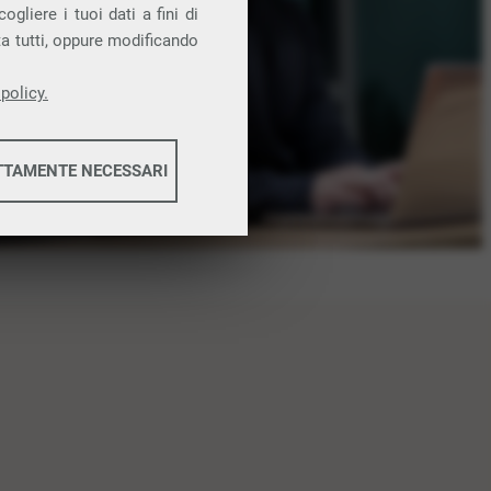
gliere i tuoi dati a fini di
ta tutti, oppure modificando
policy.
TTAMENTE NECESSARI
informazioni
informazioni