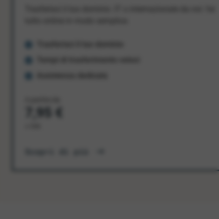
Trasferisci il tuo dominio .IT o internazionale da noi: fai
tutto online in modo semplice.
Trasferisci il tuo dominio
Tempi di trasferimento veloci
Assistenza dedicata
A partire da
7,95 €
+ IVA
Scopri di più