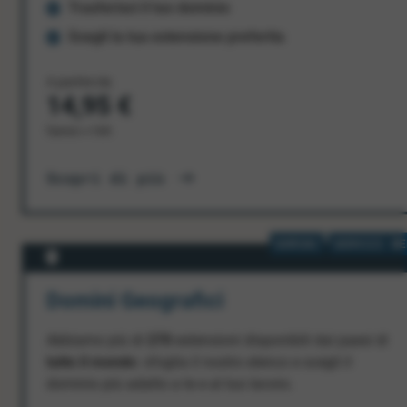
Trasferisci il tuo dominio
Scegli la tua estensione preferita
A partire da
14,95 €
l'anno + IVA
Scopri di più
DOMINI
SERVIZI WE
Domini Geografici
Abbiamo più di
270
estensioni disponibili dai paesi di
tutto il mondo
: sfoglia il nostro elenco e scegli il
dominio più adatto a te e al tuo lavoro.