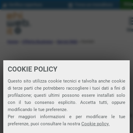
Priva
Verifica copertura
Trova un rivenditore
Me
Home
»
Offerta Business
»
Servizi Web
»
Domini
COOKIE POLICY
Servizi Web
Questo sito utilizza cookie tecnici e talvolta anche cookie
Domini
di terze parti che potrebbero raccogliere i tuoi dati a fini di
profilazione; questi ultimi possono essere installati solo
con il tuo consenso esplicito. Accetta tutti, oppure
Italiani, internazionali, geografici, a tema: scegli uno o più
modificando le tue preferenze.
domini che identificano il tuo business e inizia a distinguerti
Per maggiori informazioni e per modificare le tue
online, oppure trasferisci il tuo dominio da noi.
preferenze, puoi consultare la nostra
Cookie policy.