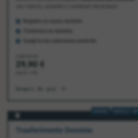
con i servizi, i prodotti e i contenuti che proponi.
Registra un nuovo dominio
Trasferisci un dominio
Scegli la tua estensione preferita
A partire da
29,90 €
l'anno + IVA
Scopri di più
DOMINI
SERVIZI WE
Trasferimento Dominio