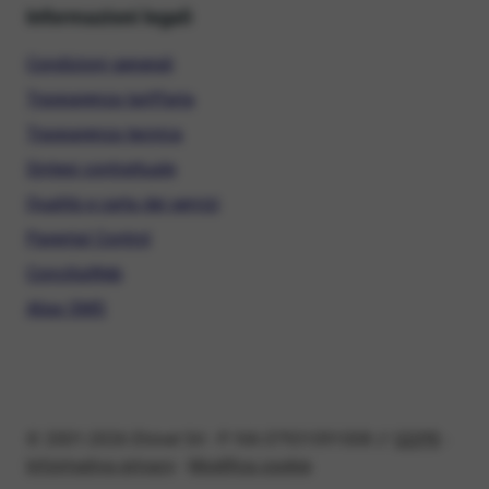
Informazioni legali
Condizioni generali
Trasparenza tariffaria
Trasparenza tecnica
Sintesi contrattuale
Qualità e carta dei servizi
Parental Control
ConciliaWeb
Alias SMS
© 2001-2026 Ehinet Srl - P. IVA 07931091008 //
GDPR
-
Informativa privacy
-
Modifica cookie