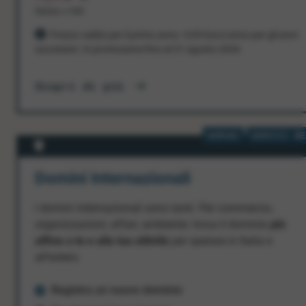
l'anno + IVA
Prezzo valido per il primo anno. 9,95 Euro/anno per gli anni
successivi. In promozione fino al 31 agosto 2026
Scopri di più
DOMINI
SERVIZI WE
Domini Internazionali
I domini internazionali sono tanti. Per commercio,
organizzazioni, affari, ambiente: trova il dominio
più
affine a te e alla tua attività
per operare in Italia e
all’estero.
Registra un nuovo dominio