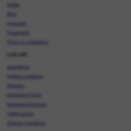
Guide
Blog
Glossario
Pagamenti
Trova un rivenditore
Link utili
Assistenza
Verifica copertura
Ricarica
Hardware Privati
Hardware Business
Certificazioni
Diventa rivenditore