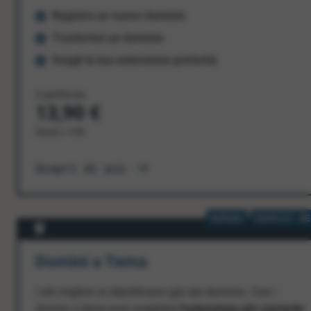
Registra un nuovo dominio
Trasferisci un dominio
Scegli la tua estensione preferita
A partire da
13,90 €
l'anno + IVA
Scopri di più
DOMINI
SERVIZI WE
Domini a Tema
I siti migliori si identificano già dal dominio. Con i
domini a tema puoi scegliere
l'estensione più coerente