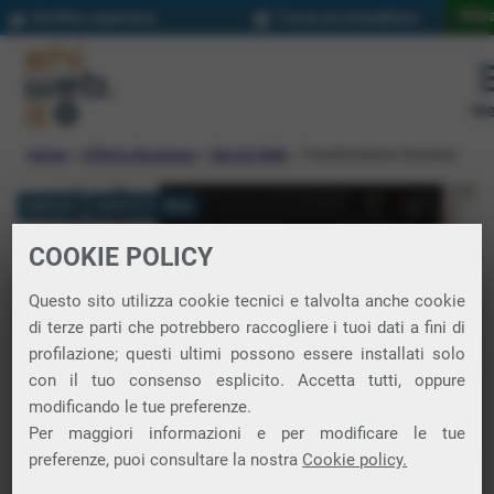
Priva
Verifica copertura
Trova un rivenditore
Me
Home
»
Offerta Business
»
Servizi Web
»
Trasferimento Dominio
DOMINI
SERVIZI WEB
COOKIE POLICY
Questo sito utilizza cookie tecnici e talvolta anche cookie
di terze parti che potrebbero raccogliere i tuoi dati a fini di
profilazione; questi ultimi possono essere installati solo
con il tuo consenso esplicito. Accetta tutti, oppure
modificando le tue preferenze.
Per maggiori informazioni e per modificare le tue
preferenze, puoi consultare la nostra
Cookie policy.