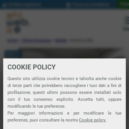
Priva
Verifica copertura
Trova un rivenditore
Me
Home
»
Offerta Business
»
Mobile
»
Ricarica SIM
MOBILE
COOKIE POLICY
Questo sito utilizza cookie tecnici e talvolta anche cookie
di terze parti che potrebbero raccogliere i tuoi dati a fini di
profilazione; questi ultimi possono essere installati solo
con il tuo consenso esplicito. Accetta tutti, oppure
modificando le tue preferenze.
Per maggiori informazioni e per modificare le tue
preferenze, puoi consultare la nostra
Cookie policy.