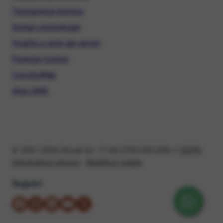
Trasparenza tecnica
Sintesi contrattuale
Qualità e carta dei servizi
Parental Control
ConciliaWeb
Alias SMS
© 2001-2026 Ehinet Srl - P. IVA 07931091008 //
GDPR
-
Informativa privacy
-
Modifica cookie
Seguici
su Facebook
su Instagram
su LinkedIn
su YouTube
su X