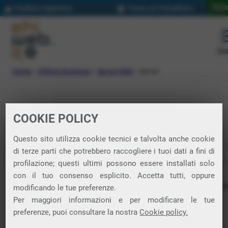
Priva
Verifica copertura
Trova un rivenditore
Me
Home
»
Offerta Business
»
Servizi Web
»
Server
COOKIE POLICY
Servizi Web
Questo sito utilizza cookie tecnici e talvolta anche cookie
Server
di terze parti che potrebbero raccogliere i tuoi dati a fini di
profilazione; questi ultimi possono essere installati solo
con il tuo consenso esplicito. Accetta tutti, oppure
Server virtuali in cloud, sicuri, convenienti e green, anche con
modificando le tue preferenze.
Plesk per una gestione ancora più semplice.
Per maggiori informazioni e per modificare le tue
preferenze, puoi consultare la nostra
Cookie policy.