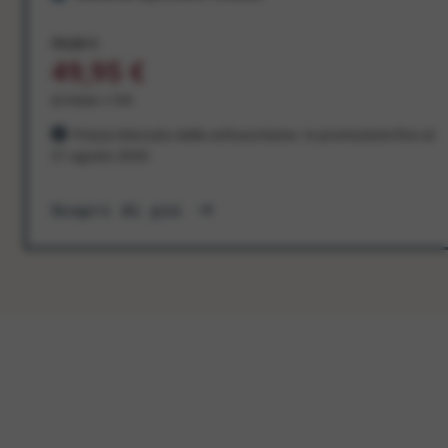
99,00 €
49,95 €
al mese + IVA
Prezzo bloccato dalla sottoscrizione. In promozione fino al
31 agosto 2026
Scopri di più