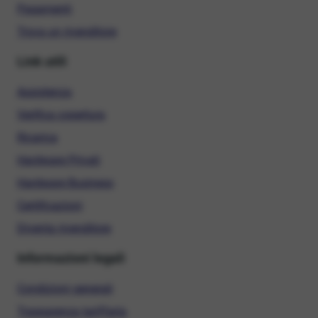
Pagamenti
Trova un rivenditore
Link utili
Assistenza
Verifica copertura
Ricarica
Hardware Privati
Hardware Business
Certificazioni
Diventa rivenditore
Informazioni legali
Condizioni generali
Trasparenza tariffaria