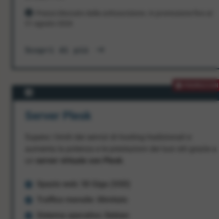
Prezzo bloccato dalla sottoscrizione. In promozione fino al
31 agosto 2026
Scopri di più
PROMOZION
Server Plesk
Supera i limiti dei servizi di hosting tradizionali e
aumenta la potenza e le prestazioni dei tuoi siti grazie a
un
server virtuale con Plesk
.
Spazio web: 50 Giga (SSD)
Traffico mensile: illimitato
Sistema operativo: Debian