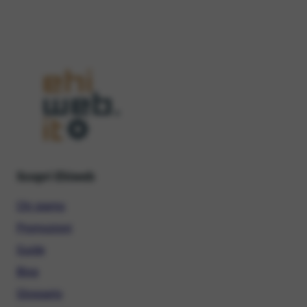
Scopri Ehiweb
Chi siamo
Promozioni
Guide
Blog
Glossario