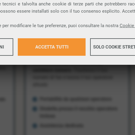
 tecnici e talvolta anche cookie di terze parti che potrebbero racco
 possono essere installati solo con il tuo consenso esplicito. Accet
IONE
PROMOZIONE
 per modificare le tue preferenze, puoi consultare la nostra
Cookie 
Portabilità Numero Fax
NI
ACCETTA TUTTI
SOLO COOKIE STRE
Aziendale
ii e
Ricevi e invia fax via email
senza
co,
Maggiori 
cambiare numero
. Trasferisci il tuo
numero di fax e lascia il tuo operatore
attuale.
Maggiori 
Portabilità da qualsiasi operatore
ndo
Disdetta presso il vecchio operatore
inclusa
Assistenza dedicata