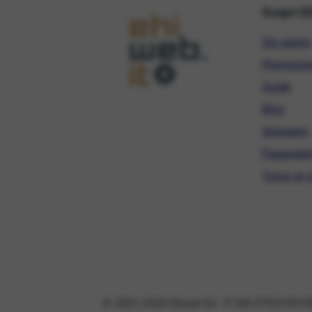
Scopri E
Chi siamo
Promozio
Guide
Blog
Glossario
Pagament
Trova un r
© 2001-2026 Ehinet Srl - P. IVA 079310910