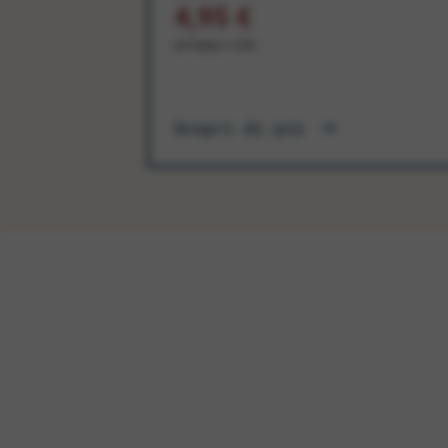
4,95 €
al mese + IVA
Scopri di più