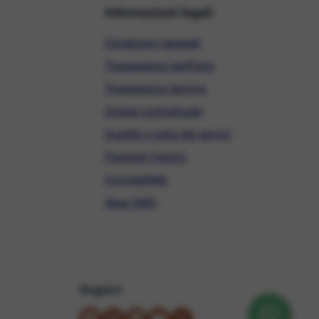
Informazioni legali
Condizioni generali
Trasparenza tariffaria
Trasparenza tecnica
Sintesi contrattuale
Qualità e carta dei servizi
Parental Control
ConciliaWeb
Alias SMS
Seguici
su Facebook
su Instagram
su LinkedIn
su YouTube
su X