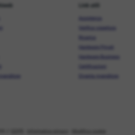
hiweb
Link utili
Assistenza
ni
Verifica copertura
Ricarica
Hardware Privati
Hardware Business
i
Certificazioni
ivenditore
Diventa rivenditore
08 //
GDPR
-
Informativa privacy
-
Modifica cookie