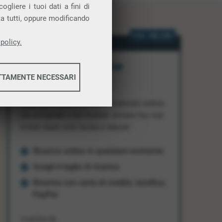
gliere i tuoi dati a fini di
ta tutti, oppure modificando
FAX ONLINE
policy.
Ricarica Fax Online
TTAMENTE NECESSARI
Aziendale
Quando il credito finisce, ricaricalo online
informazioni
da computer o da mobile: inviare fax non
è mai stato così facile e veloce!
Ricarica online in qualsiasi momento
informazioni
Scegli il taglio di ricarica
Ricarica con carta di credito, bonifico,
PayPal
A partire da