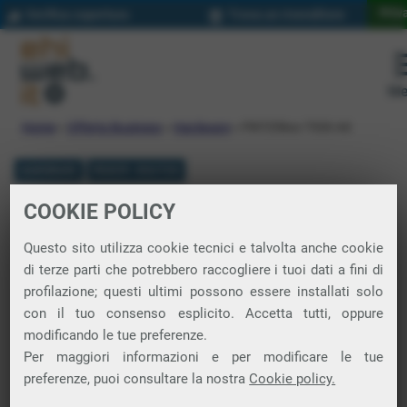
Priva
Verifica copertura
Trova un rivenditore
Me
Home
»
Offerta Business
»
Hardware
»
FRITZ!Box 7530 AX
HARDWARE
MODEM-ROUTER
COOKIE POLICY
Questo sito utilizza cookie tecnici e talvolta anche cookie
di terze parti che potrebbero raccogliere i tuoi dati a fini di
profilazione; questi ultimi possono essere installati solo
con il tuo consenso esplicito. Accetta tutti, oppure
modificando le tue preferenze.
Per maggiori informazioni e per modificare le tue
preferenze, puoi consultare la nostra
Cookie policy.